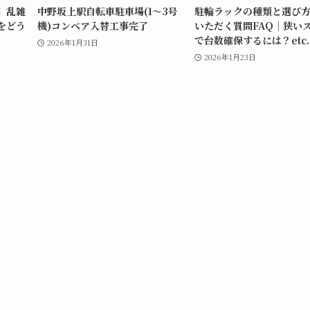
】乱雑
中野坂上駅自転車駐車場(1～3号
駐輪ラックの種類と選び
をどう
機)コンベア入替工事完了
いただく質問FAQ｜狭い
で台数確保するには？etc.
2026年1月31日
2026年1月23日